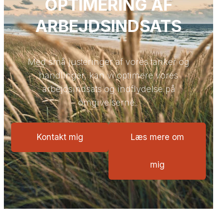
OPTIMERING AF
ARBEJDSINDSATS
Med små justeringer af vores tanker og
handlinger, kan vi optimere vores
arbejdsindsats og indflydelse på
omgivelserne.
Kontakt mig
Læs mere om
mig